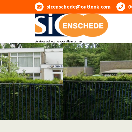
sicenschede@outlook.com
0
Verrtrouwd locatie voor alle moslims