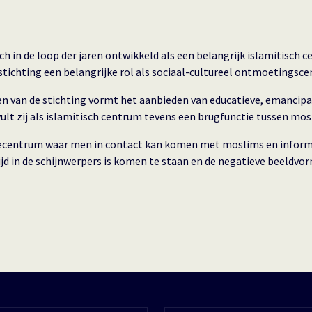
ch in de loop der jaren ontwikkeld als een belangrijk islamitisch
e stichting een belangrijke rol als sociaal-cultureel ontmoetings
en van de stichting vormt het aanbieden van educatieve, emancipat
lt zij als islamitisch centrum tevens een brugfunctie tussen mo
iecentrum waar men in contact kan komen met moslims en informati
d in de schijnwerpers is komen te staan en de negatieve beeldvorm