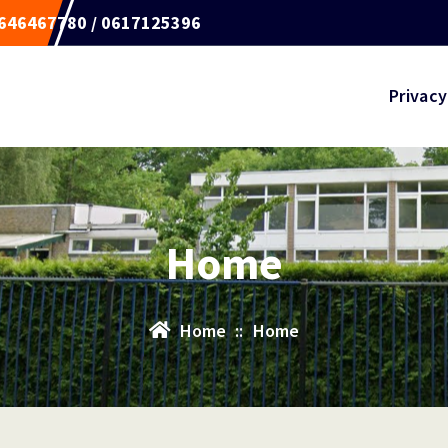
646467780 / 0617125396
Privacy
Home
Home
::
Home